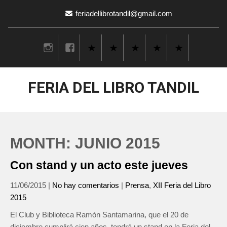
feriadellibrotandil@gmail.com
FERIA DEL LIBRO TANDIL
MONTH:
JUNIO 2015
Con stand y un acto este jueves
11/06/2015
|
No hay comentarios
|
Prensa
,
XII Feria del Libro
2015
El Club y Biblioteca Ramón Santamarina, que el 20 de
diciembre cumplirá cien años, tendrá un stand en la Feria del