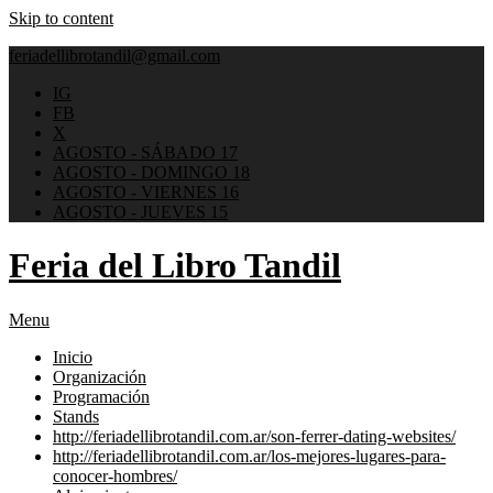
Skip to content
feriadellibrotandil@gmail.com
IG
FB
X
AGOSTO - SÁBADO 17
AGOSTO - DOMINGO 18
AGOSTO - VIERNES 16
AGOSTO - JUEVES 15
Feria del Libro Tandil
Menu
Inicio
Organización
Programación
Stands
http://feriadellibrotandil.com.ar/son-ferrer-dating-websites/
http://feriadellibrotandil.com.ar/los-mejores-lugares-para-
conocer-hombres/