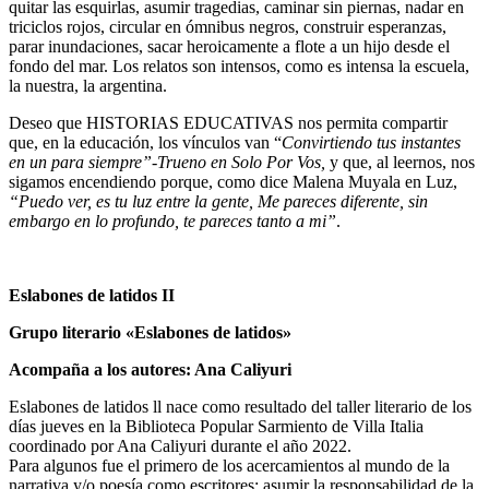
quitar las esquirlas, asumir tragedias, caminar sin piernas, nadar en
triciclos rojos, circular en ómnibus negros, construir esperanzas,
parar inundaciones, sacar heroicamente a flote a un hijo desde el
fondo del mar. Los relatos son intensos, como es intensa la escuela,
la nuestra, la argentina.
Deseo que HISTORIAS EDUCATIVAS nos permita compartir
que, en la educación, los vínculos van “
Convirtiendo tus instantes
en un para siempre”-Trueno en Solo Por Vos,
y que, al leernos, nos
sigamos
encendiendo porque, como dice Malena Muyala en Luz,
“Puedo ver, es tu luz entre la gente, Me pareces diferente, sin
embargo en lo profundo, te pareces tanto a mi”
.
Eslabones de latidos II
Grupo literario «Eslabones de latidos»
Acompaña a los autores: Ana Caliyuri
Eslabones de latidos ll nace como resultado del taller literario de los
días jueves en la Biblioteca Popular Sarmiento de Villa Italia
coordinado por Ana Caliyuri durante el año 2022.
Para algunos fue el primero de los acercamientos al mundo de la
narrativa y/o poesía como escritores; asumir la responsabilidad de la