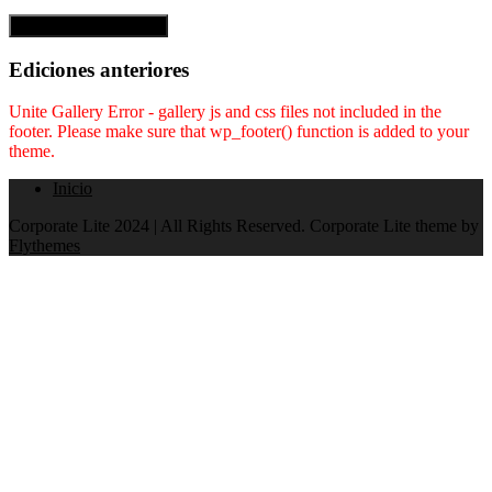
Ediciones anteriores
Unite Gallery Error - gallery js and css files not included in the
footer. Please make sure that wp_footer() function is added to your
theme.
Inicio
Corporate Lite 2024 | All Rights Reserved. Corporate Lite theme by
Flythemes