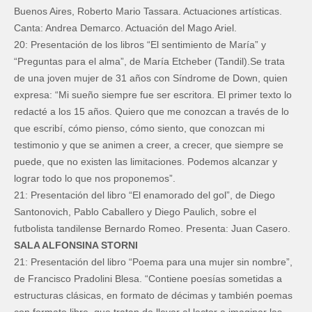
Buenos Aires, Roberto Mario Tassara. Actuaciones artísticas.
Canta: Andrea Demarco. Actuación del Mago Ariel.
20: Presentación de los libros “El sentimiento de María” y
“Preguntas para el alma”, de María Etcheber (Tandil).Se trata
de una joven mujer de 31 años con Síndrome de Down, quien
expresa: “Mi sueño siempre fue ser escritora. El primer texto lo
redacté a los 15 años. Quiero que me conozcan a través de lo
que escribí, cómo pienso, cómo siento, que conozcan mi
testimonio y que se animen a creer, a crecer, que siempre se
puede, que no existen las limitaciones. Podemos alcanzar y
lograr todo lo que nos proponemos”.
21: Presentación del libro “El enamorado del gol”, de Diego
Santonovich, Pablo Caballero y Diego Paulich, sobre el
futbolista tandilense Bernardo Romeo. Presenta: Juan Casero.
SALA ALFONSINA STORNI
21: Presentación del libro “Poema para una mujer sin nombre”,
de Francisco Pradolini Blesa. “Contiene poesías sometidas a
estructuras clásicas, en formato de décimas y también poemas
con formato libre, que tratan de llevar al lector a imaginar las